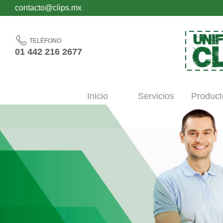
contacto@clips.mx
TELÉFONO
01 442 216 2677
Inicio
Servicios
Product
´