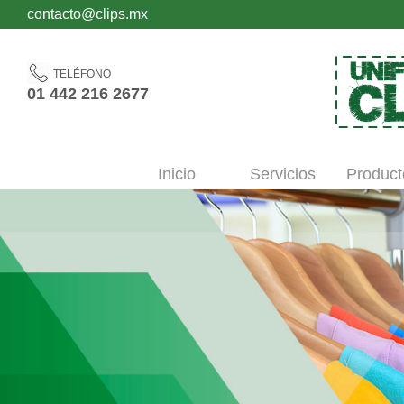
contacto@clips.mx
TELÉFONO
01 442 216 2677
Inicio
Servicios
Product
´