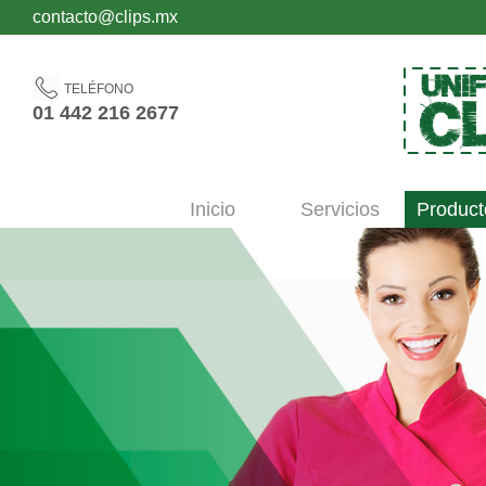
contacto@clips.mx
TELÉFONO
01 442 216 2677
Inicio
Servicios
Product
´